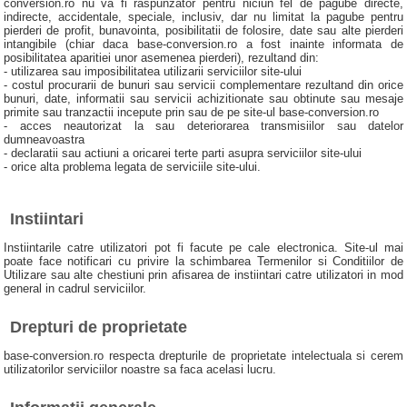
conversion.ro nu va fi raspunzator pentru niciun fel de pagube directe,
indirecte, accidentale, speciale, inclusiv, dar nu limitat la pagube pentru
pierderi de profit, bunavointa, posibilitatii de folosire, date sau alte pierderi
intangibile (chiar daca base-conversion.ro a fost inainte informata de
posibilitatea aparitiei unor asemenea pierderi), rezultand din:
- utilizarea sau imposibilitatea utilizarii serviciilor site-ului
- costul procurarii de bunuri sau servicii complementare rezultand din orice
bunuri, date, informatii sau servicii achizitionate sau obtinute sau mesaje
primite sau tranzactii incepute prin sau de pe site-ul base-conversion.ro
- acces neautorizat la sau deteriorarea transmisiilor sau datelor
dumneavoastra
- declaratii sau actiuni a oricarei terte parti asupra serviciilor site-ului
- orice alta problema legata de serviciile site-ului.
Instiintari
Instiintarile catre utilizatori pot fi facute pe cale electronica. Site-ul mai
poate face notificari cu privire la schimbarea Termenilor si Conditiilor de
Utilizare sau alte chestiuni prin afisarea de instiintari catre utilizatori in mod
general in cadrul serviciilor.
Drepturi de proprietate
base-conversion.ro respecta drepturile de proprietate intelectuala si cerem
utilizatorilor serviciilor noastre sa faca acelasi lucru.