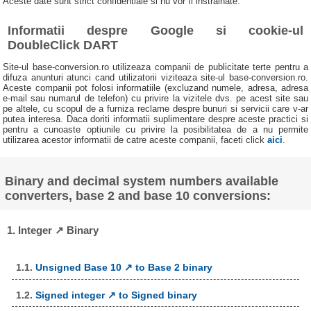
Aceste date sunt strict confidentiale si nu vor fi instrainate.
Informatii despre Google si cookie-ul
DoubleClick DART
Site-ul base-conversion.ro utilizeaza companii de publicitate terte pentru a
difuza anunturi atunci cand utilizatorii viziteaza site-ul base-conversion.ro.
Aceste companii pot folosi informatiile (excluzand numele, adresa, adresa
e-mail sau numarul de telefon) cu privire la vizitele dvs. pe acest site sau
pe altele, cu scopul de a furniza reclame despre bunuri si servicii care v-ar
putea interesa. Daca doriti informatii suplimentare despre aceste practici si
pentru a cunoaste optiunile cu privire la posibilitatea de a nu permite
utilizarea acestor informatii de catre aceste companii, faceti click
aici
.
Binary and decimal system numbers available
converters, base 2 and base 10 conversions:
1. Integer ↗ Binary
1.1.
Unsigned Base 10 ↗ to Base 2 binary
1.2.
Signed integer ↗ to Signed binary