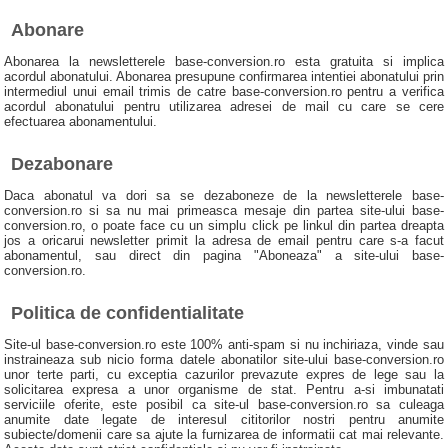
Abonare
Abonarea la newsletterele base-conversion.ro esta gratuita si implica
acordul abonatului. Abonarea presupune confirmarea intentiei abonatului prin
intermediul unui email trimis de catre base-conversion.ro pentru a verifica
acordul abonatului pentru utilizarea adresei de mail cu care se cere
efectuarea abonamentului.
Dezabonare
Daca abonatul va dori sa se dezaboneze de la newsletterele base-
conversion.ro si sa nu mai primeasca mesaje din partea site-ului base-
conversion.ro, o poate face cu un simplu click pe linkul din partea dreapta
jos a oricarui newsletter primit la adresa de email pentru care s-a facut
abonamentul, sau direct din pagina "Aboneaza" a site-ului base-
conversion.ro.
Politica de confidentialitate
Site-ul base-conversion.ro este 100% anti-spam si nu inchiriaza, vinde sau
instraineaza sub nicio forma datele abonatilor site-ului base-conversion.ro
unor terte parti, cu exceptia cazurilor prevazute expres de lege sau la
solicitarea expresa a unor organisme de stat. Pentru a-si imbunatati
serviciile oferite, este posibil ca site-ul base-conversion.ro sa culeaga
anumite date legate de interesul cititorilor nostri pentru anumite
subiecte/domenii care sa ajute la furnizarea de informatii cat mai relevante.