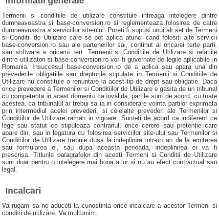
Informatii generale
Termenii si conditiile de utilizare constituie intreaga intelegere dintre
dumneavoastra si base-conversion.ro si reglementeaza folosirea de catre
dumneavoastra a serviciilor site-ului. Puteti fi supusi unui alt set de Termeni
si Conditii de Utilizare care se pot aplica atunci cand folositi alte servicii
base-conversion.ro sau ale partenerilor sai, continut al oricarei terte parti,
sau software a oricarui tert. Termenii si Conditiile de Utilizare si relatiile
dintre utilizatori si base-conversion.ro vor fi guvernate de legile aplicabile in
Romania. Insuccesul base-conversion.ro de a aplica sau apara una din
prevederile obligatiile sau drepturile stipulate in Termenii si Conditiile de
Utilizare nu constituie o renuntare la acest tip de drept sau obligatie. Daca
orice prevedere a Termenilor si Conditiilor de Utilizare e gasita de un tribunal
cu competenta in acest domeniu ca invalida, partile sunt de acord, cu toate
acestea, ca tribunalul ar trebui sa ia in considerare vointa partilor exprimata
prin intermediul acelei prevederi, si celelalte prevederi ale Termenilor si
Conditiilor de Utilizare raman in vigoare. Sunteti de acord ca indiferent ce
lege sau statut ce stipuleaza contrariul, orice cerere sau pretentie care
apare din, sau in legatura cu folosirea serviciilor site-ului sau Termenilor si
Conditiilor de Utilizare trebuie dusa la indeplinire intr-un an de la emiterea
sau formularea ei, sau dupa aceasta perioada, indeplinirea ei va fi
prescrisa. Titlurile paragrafelor din acesti Termeni si Conditii de Utilizare
sunt doar pentru o intelegere mai buna a lor si nu au efect contractual sau
legal.
Incalcari
Va rugam sa ne aduceti la cunostinta orice incalcare a acestor Termeni si
conditii de utilizare. Va multumim.