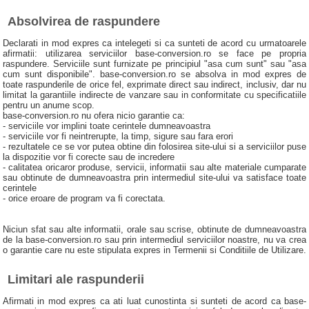
Absolvirea de raspundere
Declarati in mod expres ca intelegeti si ca sunteti de acord cu urmatoarele
afirmatii: utilizarea serviciilor base-conversion.ro se face pe propria
raspundere. Serviciile sunt furnizate pe principiul "asa cum sunt" sau "asa
cum sunt disponibile". base-conversion.ro se absolva in mod expres de
toate raspunderile de orice fel, exprimate direct sau indirect, inclusiv, dar nu
limitat la garantiile indirecte de vanzare sau in conformitate cu specificatiile
pentru un anume scop.
base-conversion.ro nu ofera nicio garantie ca:
- serviciile vor implini toate cerintele dumneavoastra
- serviciile vor fi neintrerupte, la timp, sigure sau fara erori
- rezultatele ce se vor putea obtine din folosirea site-ului si a serviciilor puse
la dispozitie vor fi corecte sau de incredere
- calitatea oricaror produse, servicii, informatii sau alte materiale cumparate
sau obtinute de dumneavoastra prin intermediul site-ului va satisface toate
cerintele
- orice eroare de program va fi corectata.
Niciun sfat sau alte informatii, orale sau scrise, obtinute de dumneavoastra
de la base-conversion.ro sau prin intermediul serviciilor noastre, nu va crea
o garantie care nu este stipulata expres in Termenii si Conditiile de Utilizare.
Limitari ale raspunderii
Afirmati in mod expres ca ati luat cunostinta si sunteti de acord ca base-