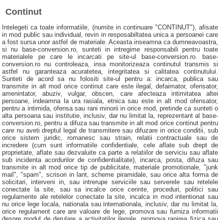
Continut
Intelegeti ca toate informatiile, (numite in continuare "CONTINUT"), afisate
in mod public sau individual, revin in resposabiltatea unica a persoanei care
a fost sursa unor astfel de materiale. Aceasta inseamna ca dumneavoastra,
si nu base-conversion.ro, sunteti in intregime responsabili pentru toate
materialele pe care le incarcati pe site-ul base-conversion.ro. base-
conversion.ro nu controleaza, insa monitorizeaza continutul transmis si
astfel nu garanteaza acuratetea, integritatea si calitatea continutului.
Sunteti de acord sa nu folositi site-ul pentru a: incarca, publica sau
transmite in alt mod orice continut care este ilegal, defaimator, ofensator,
amenintator, abuziv, vulgar, obscen, care afecteaza intimitatea altei
persoane, indeamna la ura rasiala, etnica sau este in alt mod ofensator,
pentru a intimida, ofensa sau rani minorii in orice mod, pretinde ca sunteti o
alta persoana sau institutie, inclusiv, dar nu limitat la, reprezentant al base-
conversion.ro, pentru a difuza sau transmite in alt mod orice continut pentru
care nu aveti dreptul legal de transmitere sau difuzare in orice conditii, sub
orice sistem juridic, romanesc sau strain, relatii contractuale sau de
incredere (cum sunt informatiile confidentiale, cele aflate sub drept de
proprietate, aflate sau dezvaluite ca parte a relatiilor de serviciu sau aflate
sub incidenta acordurilor de confidentialitate), incarca, posta, difuza sau
transmite in alt mod orice tip de publicitate, materiale promotionale, "junk
mail", "spam", scrisori in lant, scheme piramidale, sau orice alta forma de
solicitari, interveni in, sau intrerupe serviciile sau serverele sau retelele
conectate la site, sau sa incalce orice cerinte, proceduri, politici sau
regulamente ale retelelor conectate la site, incalca in mod intentionat sau
nu orice lege locala, nationala sau internationala, inclusiv, dar nu limitat la,
orice regulament care are valoare de lege, promova sau furniza informatii
despre modul de derulare a activitatilor ilegale, promova ranirea fizica sau