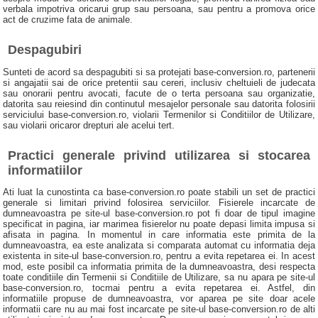
verbala impotriva oricarui grup sau persoana, sau pentru a promova orice
act de cruzime fata de animale.
Despagubiri
Sunteti de acord sa despagubiti si sa protejati base-conversion.ro, partenerii
si angajatii sai de orice pretentii sau cereri, inclusiv cheltuieli de judecata
sau onorarii pentru avocati, facute de o terta persoana sau organizatie,
datorita sau reiesind din continutul mesajelor personale sau datorita folosirii
serviciului base-conversion.ro, violarii Termenilor si Conditiilor de Utilizare,
sau violarii oricaror drepturi ale acelui tert.
Practici generale privind utilizarea si stocarea
informatiilor
Ati luat la cunostinta ca base-conversion.ro poate stabili un set de practici
generale si limitari privind folosirea serviciilor. Fisierele incarcate de
dumneavoastra pe site-ul base-conversion.ro pot fi doar de tipul imagine
specificat in pagina, iar marimea fisierelor nu poate depasi limita impusa si
afisata in pagina. In momentul in care informatia este primita de la
dumneavoastra, ea este analizata si comparata automat cu informatia deja
existenta in site-ul base-conversion.ro, pentru a evita repetarea ei. In acest
mod, este posibil ca informatia primita de la dumneavoastra, desi respecta
toate conditiile din Termenii si Conditiile de Utilizare, sa nu apara pe site-ul
base-conversion.ro, tocmai pentru a evita repetarea ei. Astfel, din
informatiile propuse de dumneavoastra, vor aparea pe site doar acele
informatii care nu au mai fost incarcate pe site-ul base-conversion.ro de alti