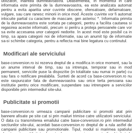
utilizatori, inaintea dumneavoastra. Deasemenea, in momentul in care
informatia este primita de la dumneavoastra, ea este analizata automat
pentru a evita aparitia unor cuvinte obscene, ofensatoare, defaimatoare,
vulgare, sau care ranesc minorii in orice mod. Aceste cuvinte vor fi automat
inlocuite partial cu caractere de mascare, gen asterisc *. Informatia primita
de la dumneavoastra este sortata pe categorii, pentru a facilita cautarea si
regasirea acestei informatii, precum si pentru a proteja persoanele care vor
sa evite accesarea unor categorii nedorite. In acest mod este posibil ca in
timp, sa apara categorii noi de informatie, sau un anumit tip de informatie
sa-si schimbe categoria, pentru a reflecta mai bine legatura cu continutul.
Modificari ale serviciului
base-conversion.ro isi rezerva dreptul de a modifica in orice moment, sau la
un anume interval de timp, sau sa intrerupa, temporar sau in mod
permanent, serviciile puse la dispozitie (in totalitate sau numai in parte) cu
sau fara o notificare prealabila. Sunteti de acord ca base-conversion.ro nu
este raspunzator fata de dumneavoastra sau orice terta persoana sau
institutie pentru orice modificare, suspendare sau intrerupere a serviciilor
disponibile prin intermediul site-ului.
Publicitate si promotii
base-conversion.ro urmeaza campanii publicitare si promotii atat prin
bannere afisate pe site cat si prin mailuri trimise catre utilizatorii serviciului.
O data cu transmiterea emailului catre base-conversion.ro prin intermediul
sectiunilor site-ului, acordati base-conversion.ro dreptul de a rula astfel de
campanii publicitare sau promotionale. Tipul, modul si marimea spatiului