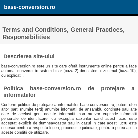
base-conversion.ro
Terms and Conditions, General Practices,
Responsibilities
Descrierea site-ului
base-conversion.ro este un site care oferă instrumente online pentru a face
automat conversii în sistem binar (baza 2) din sistemul zecimal (baza 10),
cu explicații.
Politica base-conversion.ro de protejare a
informatiilor
Conform politicii de protejare a informatiilor base-conversion.ro, putem oferi
altor parti (numite terti) anumite informatii de ansamblu continute sau alte
date de acelasi gen, aceste informatii insa nu vor cuprinde informatii
personale de identificare, cu exceptia cazurilor cand acest lucru este
acceptat explicit de dumneavoastra sau in cazul in care acest lucru este
necesar pentru a respecta legea, procedurile judiciare, pentru a putea aplica
aceste conditii de utilizare.