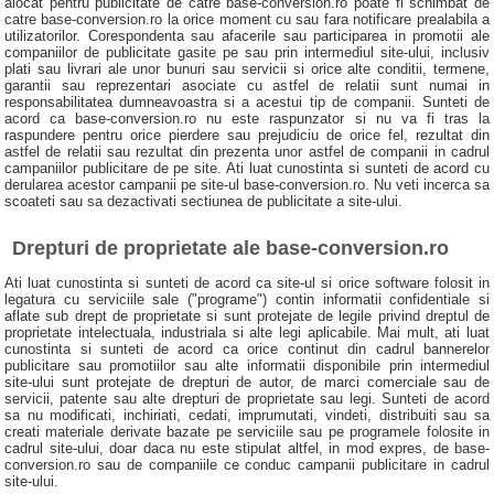
alocat pentru publicitate de catre base-conversion.ro poate fi schimbat de
catre base-conversion.ro la orice moment cu sau fara notificare prealabila a
utilizatorilor. Corespondenta sau afacerile sau participarea in promotii ale
companiilor de publicitate gasite pe sau prin intermediul site-ului, inclusiv
plati sau livrari ale unor bunuri sau servicii si orice alte conditii, termene,
garantii sau reprezentari asociate cu astfel de relatii sunt numai in
responsabilitatea dumneavoastra si a acestui tip de companii. Sunteti de
acord ca base-conversion.ro nu este raspunzator si nu va fi tras la
raspundere pentru orice pierdere sau prejudiciu de orice fel, rezultat din
astfel de relatii sau rezultat din prezenta unor astfel de companii in cadrul
campaniilor publicitare de pe site. Ati luat cunostinta si sunteti de acord cu
derularea acestor campanii pe site-ul base-conversion.ro. Nu veti incerca sa
scoateti sau sa dezactivati sectiunea de publicitate a site-ului.
Drepturi de proprietate ale base-conversion.ro
Ati luat cunostinta si sunteti de acord ca site-ul si orice software folosit in
legatura cu serviciile sale ("programe") contin informatii confidentiale si
aflate sub drept de proprietate si sunt protejate de legile privind dreptul de
proprietate intelectuala, industriala si alte legi aplicabile. Mai mult, ati luat
cunostinta si sunteti de acord ca orice continut din cadrul bannerelor
publicitare sau promotiilor sau alte informatii disponibile prin intermediul
site-ului sunt protejate de drepturi de autor, de marci comerciale sau de
servicii, patente sau alte drepturi de proprietate sau legi. Sunteti de acord
sa nu modificati, inchiriati, cedati, imprumutati, vindeti, distribuiti sau sa
creati materiale derivate bazate pe serviciile sau pe programele folosite in
cadrul site-ului, doar daca nu este stipulat altfel, in mod expres, de base-
conversion.ro sau de companiile ce conduc campanii publicitare in cadrul
site-ului.